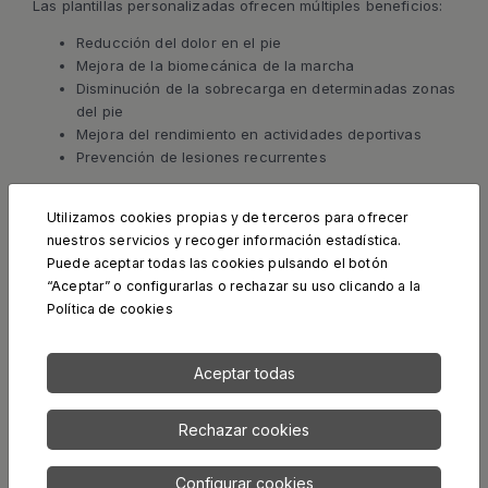
Las plantillas personalizadas ofrecen múltiples beneficios:
Reducción del dolor en el pie
Mejora de la biomecánica de la marcha
Disminución de la sobrecarga en determinadas zonas
del pie
Mejora del rendimiento en actividades deportivas
Prevención de lesiones recurrentes
Cuando están correctamente diseñadas, las plantillas
pueden mejorar notablemente la calidad de vida del
Utilizamos cookies propias y de terceros para ofrecer
paciente.
nuestros servicios y recoger información estadística.
Puede aceptar todas las cookies pulsando el botón
“Aceptar” o configurarlas o rechazar su uso clicando a la
Política de cookies
Aceptar todas
Rechazar cookies
Configurar cookies