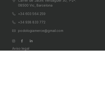
Carrer de Jacint Verdaguer 30, 1º2ª.
08500 Vic, Barcelona
+34 603 564 259
+34 938 833 772
podologiamerce@gmail.com
Aviso legal
Política de cookies
Política de privacidad
Accesibilidad