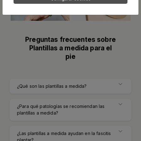
Preguntas frecuentes sobre
Plantillas a medida para el
pie
¿Qué son las plantillas a medida?
¿Para qué patologías se recomiendan las
plantillas a medida?
¿Las plantillas a medida ayudan en la fascitis
plantar?